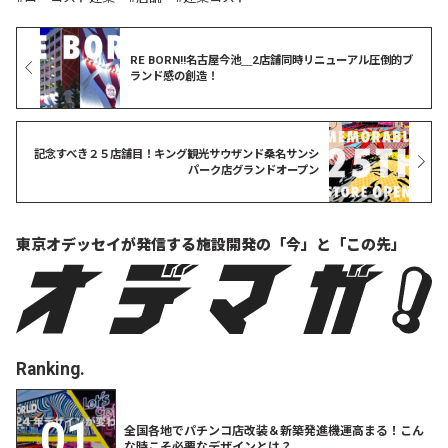
RE BORN!!名古屋今池＿2店舗同時リニューアル圧倒的ブ
ランド感の創造！
記念すべき２５店舗目！キング観光サウザンド桑名サンシ
パーク店グランドオープン
東京オデッセイが発信する
施設開発の「今」と「この先」
Ranking.
全国各地でパチンコ店改装＆新築発進機運高まる！こん
な時こそ必要なデザインとは？