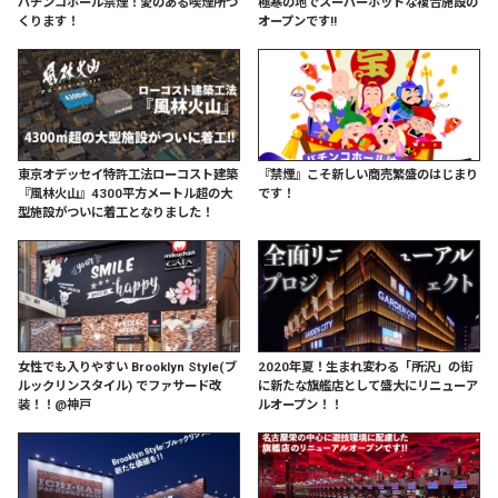
パチンコホール禁煙！愛のある喫煙所つ
極寒の地でスーパーホットな複合施設の
くります！
オープンです!!
東京オデッセイ特許工法ローコスト建築
『禁煙』こそ新しい商売繁盛のはじまり
『風林火山』4300平方メートル超の大
です！
型施設がついに着工となりました！
女性でも入りやすい Brooklyn Style(ブ
2020年夏！生まれ変わる「所沢」の街
ルックリンスタイル) でファサード改
に新たな旗艦店として盛大にリニューア
装！！@神戸
ルオープン！！