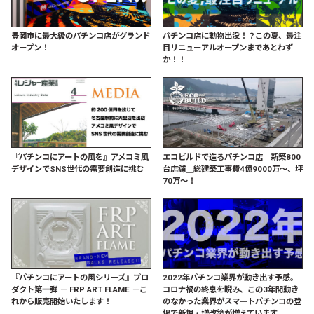
豊岡市に最大級のパチンコ店がグランド
パチンコ店に動物出没！？この夏、最注
オープン！
目リニューアルオープンまであとわず
か！！
『パチンコにアートの風を』アメコミ風
エコビルドで造るパチンコ店＿新築800
デザインでSNS世代の需要創造に挑む
台店舗＿総建築工事費4億9000万〜、坪
70万〜！
『パチンコにアートの風シリーズ』プロ
2022年パチンコ業界が動き出す予感。
ダクト第一弾 － FRP ART FLAME －こ
コロナ禍の終息を睨み、この3年間動き
れから販売開始いたします！
のなかった業界がスマートパチンコの登
場で新規・増改築が増えています。