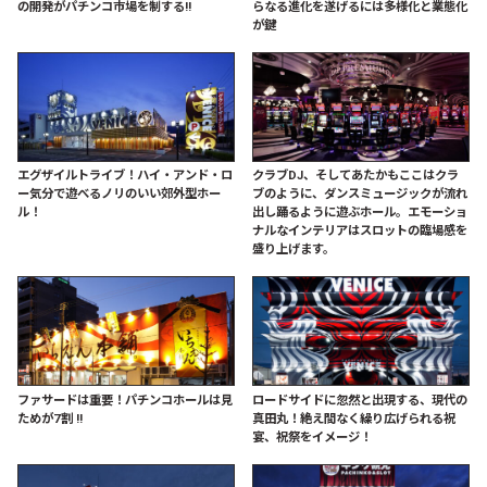
の開発がパチンコ市場を制する!!
らなる進化を遂げるには多様化と業態化
が鍵
エグザイルトライブ！ハイ・アンド・ロ
クラブDJ、そしてあたかもここはクラ
ー気分で遊べるノリのいい郊外型ホー
ブのように、ダンスミュージックが流れ
ル！
出し踊るように遊ぶホール。エモーショ
ナルなインテリアはスロットの臨場感を
盛り上げます。
ファサードは重要！パチンコホールは見
ロードサイドに忽然と出現する、現代の
ためが7割 !!
真田丸！絶え間なく繰り広げられる祝
宴、祝祭をイメージ！