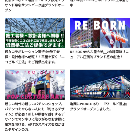
ザンド桑名サンシパーク店グランドオー
中
プン
続々コラボレーション進行中!!施工者
RE BORN!!名古屋今池＿2店舗同時リニ
様・設計者様へ朗報！！平屋を安く「エ
ューアル圧倒的ブランド感の創造！
コビルド工法」をご提供出来ます。
新しい時代の新しいパチンコショップ。
亀岡にWORLDあり！『ワールド篠店』
パチンコをやらない人にも『刺さるデザ
グランドオープンしました。
イン』が必要！新しい顧客を誘引するデ
ザインでマンネリに陥りがちなお客様に
風穴を開ける。ARTのスパイスを効かせ
たデザインの力。