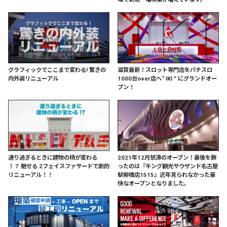
グラフィックでここまで変わる! 驚きの
滋賀最新！スロット専門店をパチスロ
内外装リニューアル
1000台over店へ“ IKI ” にグランドオー
プン！
通り過ぎるときに建物の柄が変わる
2021年12月怒涛のオープン！最後を飾
！？ 魅せる 2フェイスファサードで劇的
ったのは『キング観光サウザンド名古屋
リニューアル！！
駅柳橋店1515』近年見られなかった豪
快なオープンとなりました。