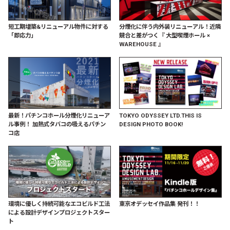
短工期増築&リニューアル物件に対する
分煙化に伴う内外装リニューアル！近隣
「即応力」
競合と差がつく『 大型喫煙ホール ×
WAREHOUSE 』
最新！パチンコホール分煙化リニューア
TOKYO ODYSSEY LTD.THIS IS
ル事例！ 加熱式タバコの吸えるパチン
DESIGN PHOTO BOOK!
コ店
環境に優しく持続可能なエコビルド工法
東京オデッセイ作品集 発刊！！
による設計デザインプロジェクトスター
ト