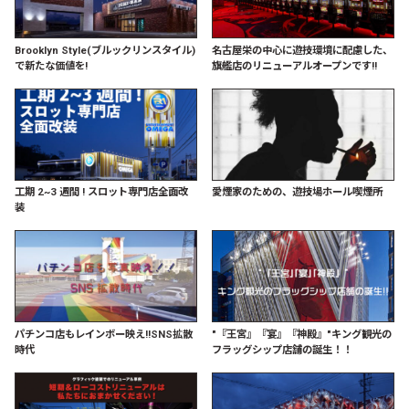
Brooklyn Style(ブルックリンスタイル)
名古屋栄の中心に遊技環境に配慮した、
で新たな価値を!
旗艦店のリニューアルオープンです!!
工期 2~3 週間 ! スロット専門店全面改
愛煙家のための、遊技場ホール喫煙所
装
パチンコ店もレインボー映え!!SNS拡散
"『王宮』『宴』『神殿』"キング観光の
時代
フラッグシップ店舗の誕生！！