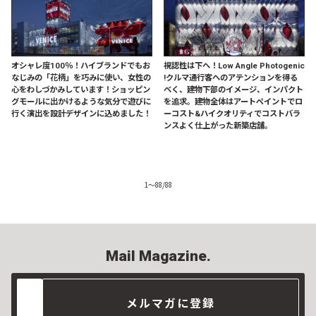
オシャレ度100％！ハイブランドでもお
視認性は下へ！Low Angle Photogenic
なじみの「花柄」を巧みに使い、女性の
!クルマ通行客へのアテンションを得る
心をわしづかみしています！ショッピン
べく、建物下部のイメージ、インパクト
グモールに出かけるような気分で遊びに
を追求。建物全体はアートペイントでロ
行く演出を設計デザインに込めました！
ーコスト&ハイクオリティでコストバラ
ンスよく仕上がった新築店舗。
1
〜
88
/
88
Mail Magazine.
メルマガに登録