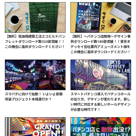
【無料】低価格建築工法エコビルドパン
【無料】〜パチンコ店開発〜デザイン事
フレットダウンロード数320部突破！！
例ダウンロード数180部突破！！東京オ
この機会に是非ダウンロードください！
デッセイ会社案内アミューズメント版を
この機会に是非ダウンロードください！
スマパチに向けて始動！ いよいよ新築
スマートパチンコ導入でパチンコホール
改装プロジェクト本格進行か？
の在り方、デザインが変わります。新し
い時代に対応する新しいホールデザイン
が必要な時代です！