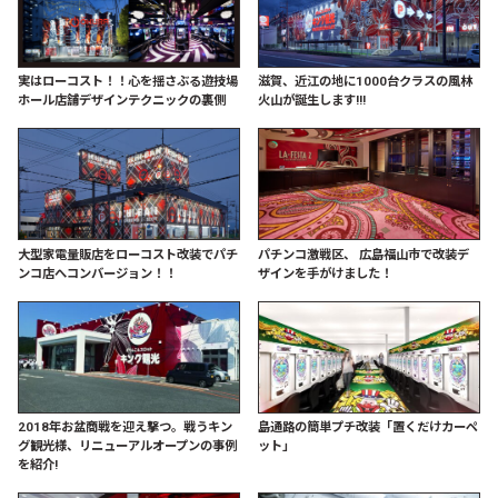
実はローコスト！！心を揺さぶる遊技場
滋賀、近江の地に1000台クラスの風林
ホール店舗デザインテクニックの裏側
火山が誕生します!!!
大型家電量販店をローコスト改装でパチ
パチンコ激戦区、 広島福山市で改装デ
ンコ店へコンバージョン！！
ザインを手がけました！
2018年お盆商戦を迎え撃つ。戦うキン
島通路の簡単プチ改装「置くだけカーペ
グ観光様、リニューアルオープンの事例
ット」
を紹介!