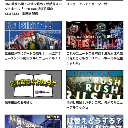
SNS映え必至！ネオン煌めく新感覚スロ
リニューアルでイメージ一新！
ットホール「ICHI-BAN近江八幡店
SLOT333」動画を配信。
三重県津市にアートの風を！！大型アミ
これがニュートロ最前線！滋賀近江八幡
ューズメント施設フルリニューアル！！
に見たこともないスロットホールが誕生
しました。
記事掲載のお知らせ
見逃し厳禁！パチンコ店、各地でリニュ
ーアルラッシュ！