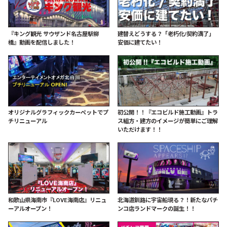
『キング観光 サウザンド名古屋駅柳
建替えどうする？「老朽化/契約満了」
橋』動画を配信しました！
安価に建てたい！
オリジナルグラフィックカーペットでプ
初公開！！『エコビルド施工動画』トラ
チリニューアル
ス組方・建方のイメージが簡単にご理解
いただけます！！
和歌山県海南市『LOVE海南店』リニュ
北海道釧路に宇宙船現る？！新たなパチ
ーアルオープン！
ンコ店ランドマークの誕生！！