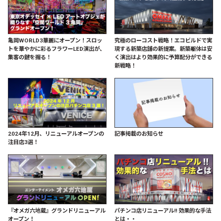
亀岡WORLD3華麗にオープン！スロッ
究極のローコスト戦略！エコビルドで実
トを華やかに彩るフラワーLED演出が、
現する新築店舗の新提案。新築躯体は安
集客の鍵を握る！
く演出はより効果的に予算配分ができる
新戦略！
2024年12月、リニューアルオープンの
記事掲載のお知らせ
注目店3選！
『オメガ六地蔵』グランドリニューアル
パチンコ店リニューアル!! 効果的な手法
オープン！
とは・・