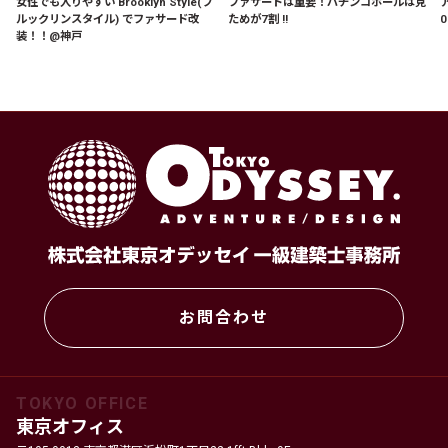
女性でも入りやすい Brooklyn Style(ブ
ファサードは重要！パチンコホールは見
ルックリンスタイル) でファサード改
ためが7割 !!
0
装！！@神戸
お問合わせ
TOKYO OFFICE
東京オフィス