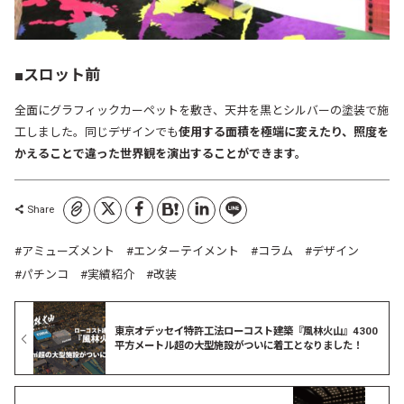
■スロット前
全面にグラフィックカーペットを敷き、天井を黒とシルバーの塗装で施
工しました。同じデザインでも
使用する面積を極端に変えたり、照度を
かえることで違った世界観を演出することができます。
コピーしました
Share
アミューズメント
エンターテイメント
コラム
デザイン
パチンコ
実績紹介
改装
東京オデッセイ特許工法ローコスト建築『風林火山』4300
平方メートル超の大型施設がついに着工となりました！