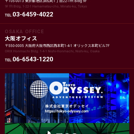
〒105-0013 東京都港区浜松町1丁目22-1fft Bldg.9F
9F fft Bldg, 1-22-1 Hamamatsu-cho, Minato-ku, Tokyo
03-6459-4022
TEL.
OSAKA OFFICE
大阪オフィス
〒550-0005 大阪府大阪市西区西本町1-4-1 オリックス本町ビル7F
ORIX Honmachi Bldg. 1-4-1 Nishi-Honmachi, Nishi-ku, Osaka
06-6543-1220
TEL.