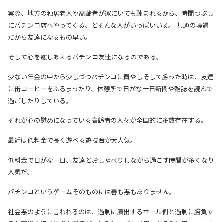
実際、地方の独居老人や高齢者が家にいても疎まれるから、時間つぶし
にパチンコ店へやってくる、とそんな人がいっぱいいる。 共通の境遇
だから友達になるもの早い。
そして心を癒しあえるパチンコ友達になるのである。
少ない年金の中から少しづつパチンコに費やしそして勝った時は、友達
に缶コーヒーをふるまったり、休憩所で日がな一日新聞や雑誌を読んで
過ごしたりしている。
それが心の慰めになっている高齢者の人々が全国的に多数存在する。
最近は低料金で長く遊べる遊技台が大人気。
低料金で日がな一日、友達とおしゃべりしながら過ごす時間が多くなり
人気だ。
パチンコというゲームそのものには善も悪もありません。
社会悪のように言われるのは、過剰に演出するホール側と過剰に勝負す