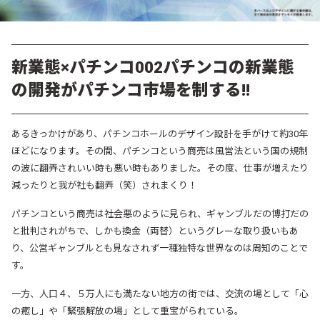
新業態×パチンコ002
パチンコの新業態
の開発がパチンコ市場を制する!!
あるきっかけがあり、パチンコホールのデザイン設計を手がけて約30年
ほどになります。
その間、パチンコという商売は風営法という国の規制
の波に翻弄されいい時も悪い時もありました。
その度、仕事が増えたり
減ったりと我が社も翻弄（笑）されまくり！
パチンコという商売は社会悪のように見られ、ギャンブルだの博打だの
と批判されがちで、しかも換金（両替）というグレーな取り扱いもあ
り、公営ギャンブルとも見なされず一種独特な世界なのは周知のことで
す。
一方、人口４、５万人にも満たない地方の街では、交流の場として「心
の癒し」や「緊張解放の場」として重宝がられている。