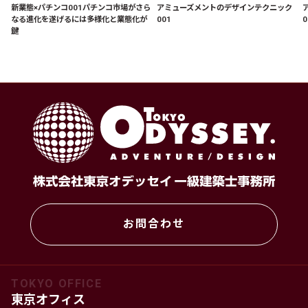
新業態×パチンコ001パチンコ市場がさら
アミューズメントのデザインテクニック
なる進化を遂げるには多様化と業態化が
001
0
鍵
お問合わせ
TOKYO OFFICE
東京オフィス