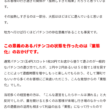
るお客様の行き過ぎた関係が「加熱しすぎた結果」だろうと思っていま
す。
その加熱しすぎるのは一部分、大抵はほどほどに遊んでいると思いま
す。
地方へ行けば行くほどパチンコの存在意義があることも事実です。
この意義のあるパチンコの状態を作ったのは『業態
化』のおかげです。
通常パチンコ1玉4円スロット1枚20円でお店から借りて遊ぶのが一般的
なパチンコの遊び方でしたが、１円や２円あるいは５０銭で１球を貸す
ことによって遊戯時間を増やしもっと楽しんでもらおう、そして薄利で
もいいから多くのお客様にご来店いただこう、こんな発想からの「業態
化」でした。
当初多くの経営者の方は、「こんな運営をしたらホールは潰れる」と大
反対でしたが、蓋を開けると多くのお客様が来場し行き場のなかった中
古の遊戯台の活用も相まって利益の出る「業態」になって行ったので